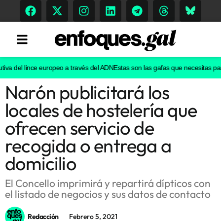
va del lince europeo a través del ADN
Estas son las gafas que necesitas para v
Narón publicitará los
Tendencias
locales de hostelería que
Memoria Histórica
ofrecen servicio de
recogida o entrega a
domicilio
Gastronomía
Escenarios
El Concello imprimirá y repartirá dípticos con
el listado de negocios y sus datos de contacto
Redacción
Febrero 5, 2021
Sostenibilidad