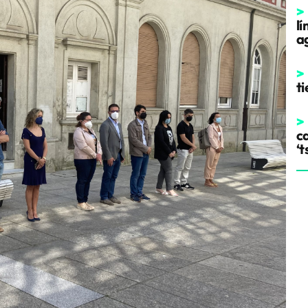
>
l
a
>
t
>
ca
‘t