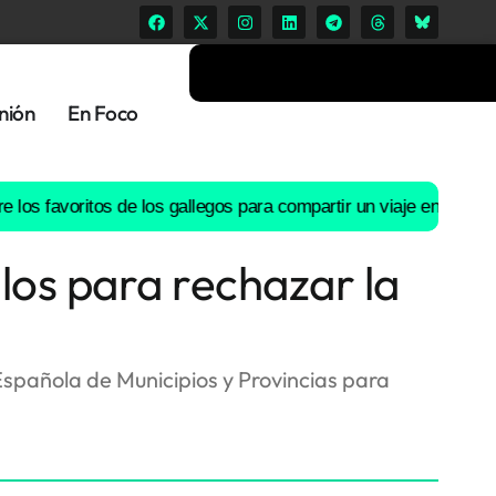
nión
En Foco
s de los gallegos para compartir un viaje en coche
El río Lérez, e
llos para rechazar la
spañola de Municipios y Provincias para