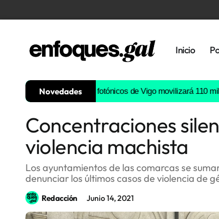
Inicio
Po
Novedades
iconductores fotónicos de Vigo movilizará 110 millones de euros
Concentraciones silenc
Tendencias
violencia machista
Memoria
Histórica
Los ayuntamientos de las comarcas se sumaro
denunciar los últimos casos de violencia de g
Gastronomía
Redacción
Junio 14, 2021