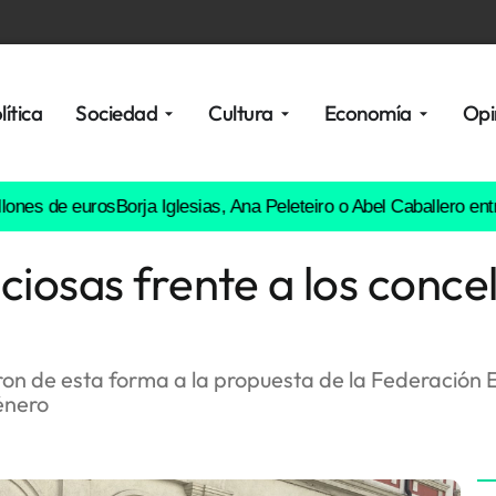
lítica
Sociedad
Cultura
Economía
Opi
Borja Iglesias, Ana Peleteiro o Abel Caballero entre los favorito
iosas frente a los conce
n de esta forma a la propuesta de la Federación E
énero