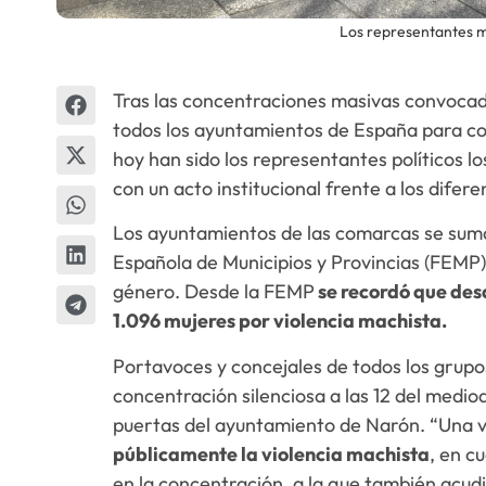
Los representantes mu
Tras las concentraciones masivas convocad
todos los ayuntamientos de España para con
hoy han sido los representantes políticos l
con un acto institucional frente a los difere
Los ayuntamientos de las comarcas se suma
Española de Municipios y Provincias (FEMP) 
género. Desde la FEMP
se recordó que des
1.096 mujeres por violencia machista.
Portavoces y concejales de todos los grupos
concentración silenciosa a las 12 del mediod
puertas del ayuntamiento de Narón. “Una
públicamente la violencia machista
, en c
en la concentración, a la que también acudi