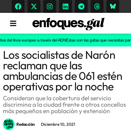
a del lince europeo a través del ADN
Estas son las gafas que necesitas para ve
Los socialistas de Narón
Tendencias
reclaman que las
Memoria Histórica
ambulancias de 061 estén
operativas por la noche
Gastronomía
Consideran que la cobertura del servicio
discrimina a la ciudad frente a otros concellos
Escenarios
más pequeños en población y extensión
Redacción
Diciembre 10, 2021
Sostenibilidad