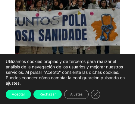
Utilizamos cookies propias y de terceros para realizar el
Manifestación sanidad O'Mega Sergas | Archivo
análisis de la navegación de los usuarios y mejorar nuestros
servicios. Al pulsar "Acepto" consiente las dichas cookies.
Puedes conocer cómo cambiar la configuración pulsando en
La Xunta de Galicia y el sindicato médico O’Mega
ajustes
.
alcanzaron un acuerdo que pone fin a la huelga
Cerrar el banner d
Aceptar
Rechazar
Ajustes
indefinida convocada en el Servizo Galego de Saúde
(Sergas), desbloqueando además la recuperación de
la actividad extraordinaria en los hospitales públicos
gallegos, las conocidas como “peonadas”. El pacto
llega después de semanas de movilizaciones y