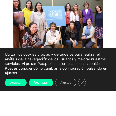
Utilizamos cookies propias y de terceros para realizar el
análisis de la navegación de los usuarios y mejorar nuestros
servicios. Al pulsar "Acepto" consiente las dichas cookies.
Puedes conocer cómo cambiar la configuración pulsando en
Representantes de entidades na Casa da Cultura de
ajustes
.
Vimianzo preparando o encontro da vindeira fin de
semana
Cerrar el banner d
Aceptar
Rechazar
Ajustes
Vimianzo acolle
os días 8 e 9 de maio unha nova
edición do encontro
Alza Voz de Muller
, organizado
polo Concello de Vimianzo coa colaboración da
Deputación da Coruña, e concibido como un espazo