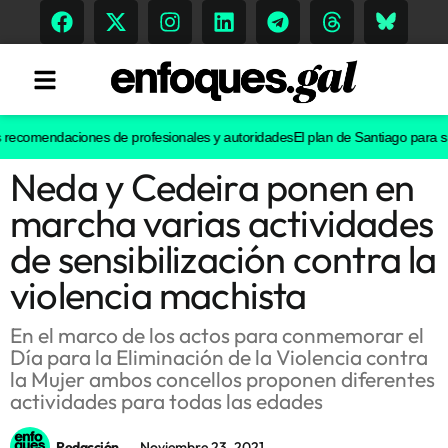
ecomendaciones de profesionales y autoridades
El plan de Santiago para su casc
Neda y Cedeira ponen en
Tendencias
marcha varias actividades
Memoria Histórica
de sensibilización contra la
violencia machista
Gastronomía
En el marco de los actos para conmemorar el
Día para la Eliminación de la Violencia contra
Escenarios
la Mujer ambos concellos proponen diferentes
actividades para todas las edades
Sostenibilidad
Redacción
Noviembre 23, 2021