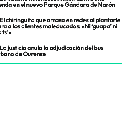
ienda en el nuevo Parque Gándara de Narón
El chiringuito que arrasa en redes al plantarle
ra a los clientes maleducados: «Ni ‘guapa’ ni
s ts'»
La justicia anula la adjudicación del bus
rbano de Ourense