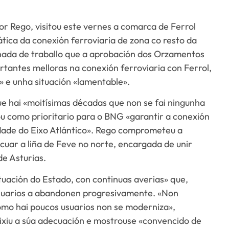
or Rego, visitou este vernes a comarca de Ferrol
ica da conexión ferroviaria de zona co resto da
nada de traballo que a aprobación dos Orzamentos
rtantes melloras na conexión ferroviaria con Ferrol,
e» e unha situación «lamentable».
e hai «moitísimas décadas que non se fai ningunha
ou como prioritario para o BNG «garantir a conexión
idade do Eixo Atlántico». Rego comprometeu a
uar a liña de Feve no norte, encargada de unir
de Asturias.
ituación do Estado, con continuas averias» que,
usuarios a abandonen progresivamente. «Non
omo hai poucos usuarios non se moderniza»,
ixiu a súa adecuación e mostrouse «convencido de