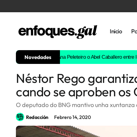
Inicio
Po
Novedades
uros
Borja Iglesias, Ana Peleteiro o Abel Caballero entre los favo
Néstor Rego garantiza
Tendencias
cando se aproben os
Memoria
Histórica
O deputado do BNG mantivo unha xuntanza de
Redacción
Febrero 14, 2020
Gastronomía