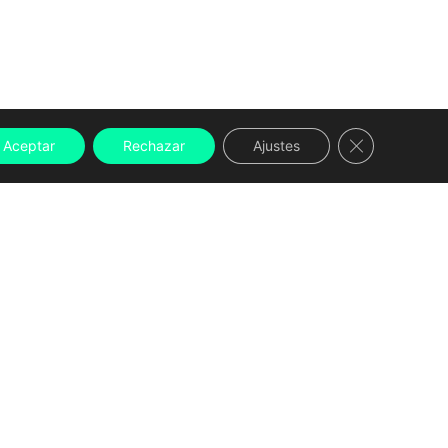
Cerrar el ban
Aceptar
Rechazar
Ajustes