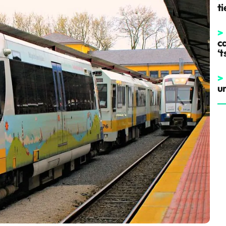
t
>
ca
‘t
>
u