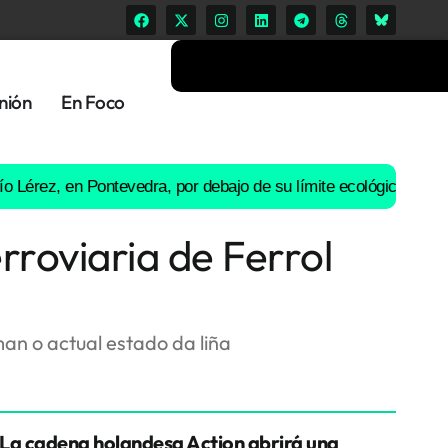
nión
En Foco
z, en Pontevedra, por debajo de su límite ecológico: Ence suspe
rroviaria de Ferrol
n o actual estado da liña
La cadena holandesa Action abrirá una