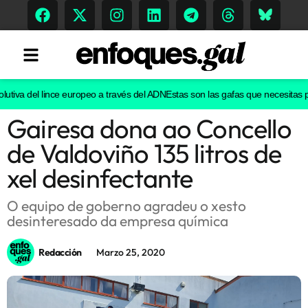
tiva del lince europeo a través del ADN
Estas son las gafas que necesitas para
Gairesa dona ao Concello
Tendencias
de Valdoviño 135 litros de
Memoria Histórica
xel desinfectante
O equipo de goberno agradeu o xesto
desinteresado da empresa química
Gastronomía
Escenarios
Redacción
Marzo 25, 2020
Sostenibilidad