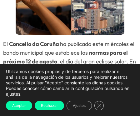
El
Concello da Coruña
ha publicado este miércoles el
bando municipal que establece las
normas para el
próximo 12 de agosto
, el día del gran eclipse solar. En
este documento se detallan todas las
restricciones
Utilizamos cookies propias y de terceros para realizar el
análisis de la navegación de los usuarios y mejorar nuestros
de tráfico
, los
espacios habilitados para la
servicios. Al pulsar "Acepto" consiente las dichas cookies.
observación
, el
transporte público añadido
, las
Puedes conocer cómo cambiar la configuración pulsando en
ajustes
.
medidas para hostelería
y
diversas
recomendaciones de seguridad
antes las posibles
Cerrar el banner d
Aceptar
Rechazar
Ajustes
aglomeraciones a las que se verá expuesta la ciudad.
A Coruña
será, tal y como indican en el documento
firmado por la alcaldesa, Inés Rey, la
ciudad europea