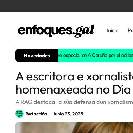
Inicio
Po
Novedades
ra este verán
Dispositivo especial en A Coruña por el eclipse
Un p
A escritora e xornal
Tendencias
homenaxeada no Día 
Memoria
Histórica
A RAG destaca "a súa defensa dun xornalismo
Redacción
Junio 23, 2025
Gastronomía