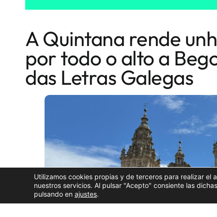
A Quintana rende unh
por todo o alto a Be
das Letras Galegas
Utilizamos cookies propias y de terceros para realizar el 
nuestros servicios. Al pulsar "Acepto" consiente las dic
pulsando en
ajustes
.