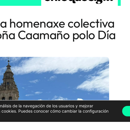
a homenaxe colectiva
goña Caamaño polo Día
análisis de la navegación de los usuarios y mejorar
has cookies. Puedes conocer cómo cambiar la configuración