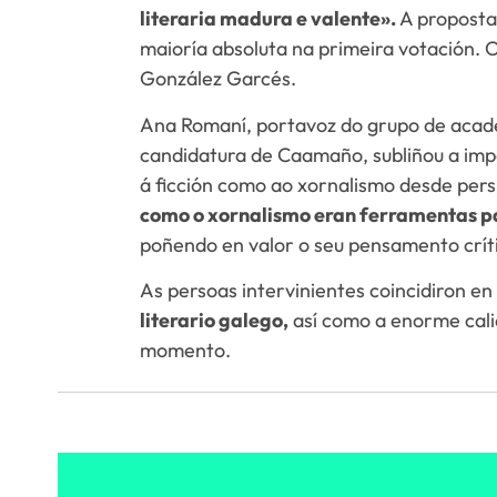
literaria madura e valente».
A proposta
maioría absoluta na primeira votación. 
González Garcés.
Ana Romaní, portavoz do grupo de acad
candidatura de Caamaño, subliñou a imp
á ficción como ao xornalismo desde pers
como o xornalismo eran ferramentas pa
poñendo en valor o seu pensamento crít
As persoas intervinientes coincidiron e
literario galego,
así como a enorme calid
momento.