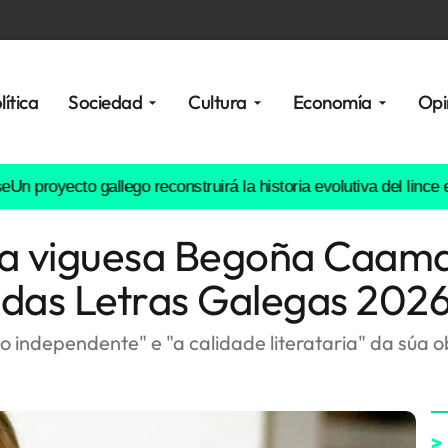
lítica
Sociedad
Cultura
Economía
Opi
royecto gallego reconstruirá la historia evolutiva del lince euro
ista viguesa Begoña Caam
das Letras Galegas 202
 independente" e "a calidade literataria" da súa o
>