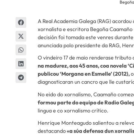
Begoña
A Real Academia Galega (RAG) acordou d
xornalista e escritora Begoña Caamaño 
decisión foi tomada este venres durante 
anunciada polo presidente da RAG, Henr
O vindeiro 17 de maio renderase tribut
na madurez, aos 45 anos, coa novela ‘Ci
publicou ‘Morgana en Esmelle’ (2012),
o
diagnosticaran un cancro que lle custarí
No eido do xornalismo, Caamaño comezo
formou parte do equipo de Radio Gale
lingua e co xornalismo crítico.
Henrique Monteagudo salientou a relevan
destacando
«a súa defensa dun xornali