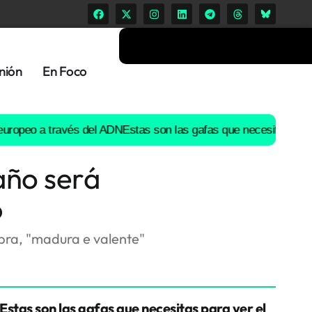
nión
En Foco
peo a través del ADN
Estas son las gafas que necesitas para ver e
año será
6
bra, "madura e valente"
Estas son las gafas que necesitas para ver el