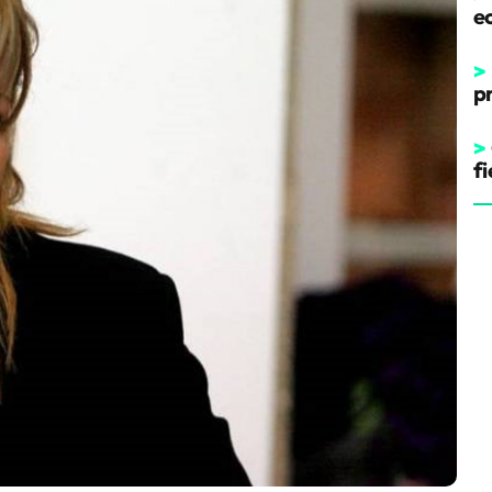
e
>
p
>
fi