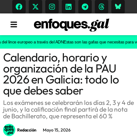
l lince europeo a través del ADN
Estas son las gafas que necesitas para ver e
Calendario, horario y
Tendencias
organización de la PAU
Memoria Histórica
2026 en Galicia: todo lo
que debes saber
Gastronomía
Los exámenes se celebrarán los días 2, 3 y 4 de
junio, y la calificación final partirá de la nota
Escenarios
de Bachillerato, que representa el 60 %
Redacción
Mayo 15, 2026
Sostenibilidad