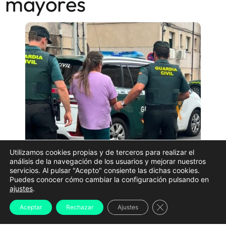
mayores
Utilizamos cookies propias y de terceros para realizar el
análisis de la navegación de los usuarios y mejorar nuestros
servicios. Al pulsar "Acepto" consiente las dichas cookies.
Puedes conocer cómo cambiar la configuración pulsando en
La Guardia Civil de Ourense ha detenido a una mujer
ajustes
.
de
53 años vecina de Coles
como presunta
Cerrar el banner d
Aceptar
Rechazar
Ajustes
responsable de varios robos cometidos en viviendas