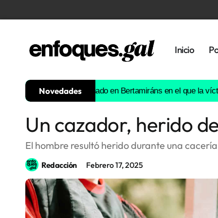
Inicio
Po
Novedades
n atropello intencionado en Bertamiráns en el que la víctima fall
Un cazador, herido de
Tendencias
Memoria
El hombre resultó herido durante una cacería
Histórica
Redacción
Febrero 17, 2025
Gastronomía