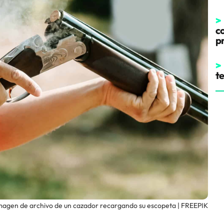
>
co
p
>
t
magen de archivo de un cazador recargando su escopeta | FREEPIK