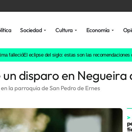
lítica
Sociedad
Cultura
Economía
Opi
eció
El eclipse del siglo: estas son las recomendaciones de prof
 un disparo en Negueira
 en la parroquia de San Pedro de Ernes
>
pe
t