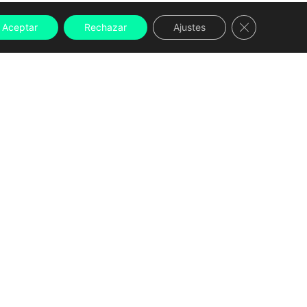
Cerrar el ban
Aceptar
Rechazar
Ajustes