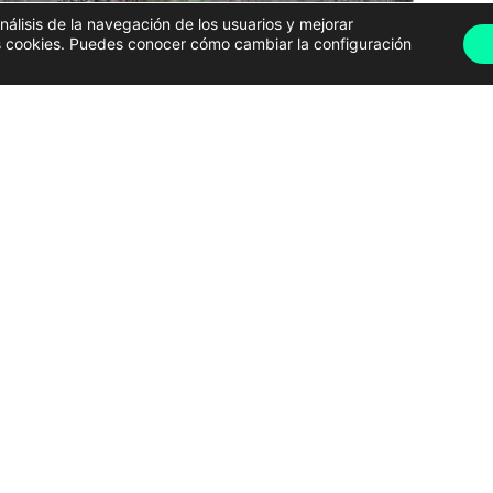
análisis de la navegación de los usuarios y mejorar
has cookies. Puedes conocer cómo cambiar la configuración
Imagen de archivo de un jabalí en Galicia | Xunta de Galicia
inegética temporal
en todo el territorio de la
n de jabalíes ante el aumento de los daños que
igor
hasta el 31 de julio de 2027
, permitirá la
se aplicará durante toda la temporada de caza