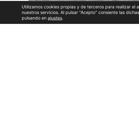
Utilizamos cookies propias y de terceros para realizar el 
nuestros servicios. Al pulsar "Acepto" consiente las dic
pulsando en
ajustes
.
La Xunta de Galicia ha declarado la
emergencia c
comunidad para reforzar el control de la població
provoca esta especie. La medida, que estará en v
captura o abatimiento
sin límite de ejemplares
y 