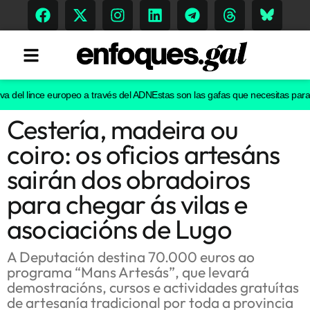
a del lince europeo a través del ADN
Estas son las gafas que necesitas para ve
Cestería, madeira ou
Tendencias
coiro: os oficios artesáns
Memoria Histórica
sairán dos obradoiros
para chegar ás vilas e
asociacións de Lugo
Gastronomía
Escenarios
A Deputación destina 70.000 euros ao
programa “Mans Artesás”, que levará
demostracións, cursos e actividades gratuítas
de artesanía tradicional por toda a provincia
Sostenibilidad