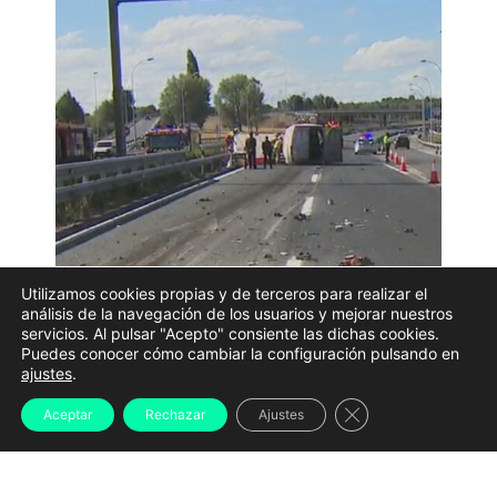
Utilizamos cookies propias y de terceros para realizar el
análisis de la navegación de los usuarios y mejorar nuestros
Dos personas han fallecido este miércoles
después
servicios. Al pulsar "Acepto" consiente las dichas cookies.
Puedes conocer cómo cambiar la configuración pulsando en
de que la furgoneta en la que viajaban chocase
ajustes
.
contra un camión de conservación de carreteras en
Cerrar el banner d
Aceptar
Rechazar
Ajustes
la autovía A-6, en el término municipal de Lugo. El
vehículo comenzó a arder tras el impacto y sus
ocupantes quedaron atrapados en el interior.