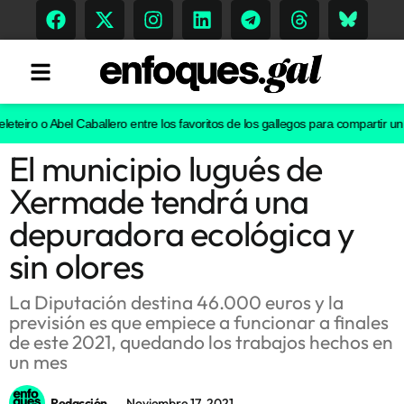
eiro o Abel Caballero entre los favoritos de los gallegos para compartir un vi
El municipio lugués de
Tendencias
Xermade tendrá una
Memoria Histórica
depuradora ecológica y
sin olores
Gastronomía
La Diputación destina 46.000 euros y la
previsión es que empiece a funcionar a finales
Escenarios
de este 2021, quedando los trabajos hechos en
un mes
Sostenibilidad
Redacción
Noviembre 17, 2021