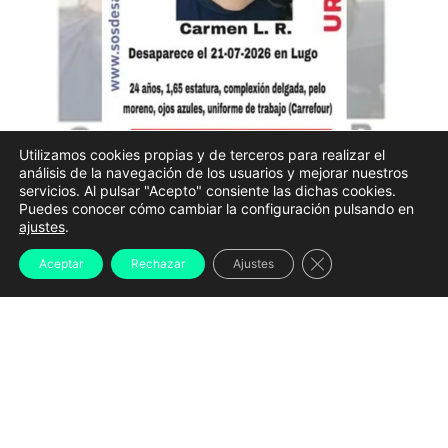
Utilizamos cookies propias y de terceros para realizar el
análisis de la navegación de los usuarios y mejorar nuestros
La Policía Nacional mantiene activo el dispositivo
servicios. Al pulsar "Acepto" consiente las dichas cookies.
Puedes conocer cómo cambiar la configuración pulsando en
para localizar a
Carmen L. R., la joven de 24 años
ajustes
.
desaparecida desde el pasado 21 de julio en Lugo
,
Cerrar el banner d
Aceptar
Rechazar
Ajustes
con un operativo que sigue centrado en el entorno del
río Miño y que contará con nuevos refuerzos en los
próximos días.
Las labores de búsqueda se desarrollan
principalmente en la zona comprendida entre
la
Fábrica de la Luz y el puente viejo
, un área que la