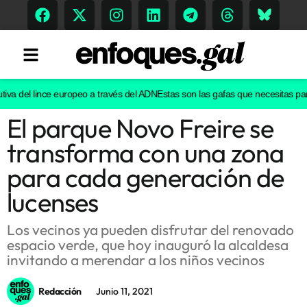
va del lince europeo a través del ADN
Estas son las gafas que necesitas para v
El parque Novo Freire se
Tendencias
transforma con una zona
Memoria Histórica
para cada generación de
lucenses
Gastronomía
Los vecinos ya pueden disfrutar del renovado
espacio verde, que hoy inauguró la alcaldesa
Escenarios
invitando a merendar a los niños vecinos
Redacción
Junio 11, 2021
Sostenibilidad