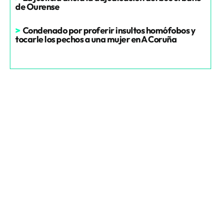
de Ourense
>
Condenado por proferir insultos homófobos y
tocarle los pechos a una mujer en A Coruña