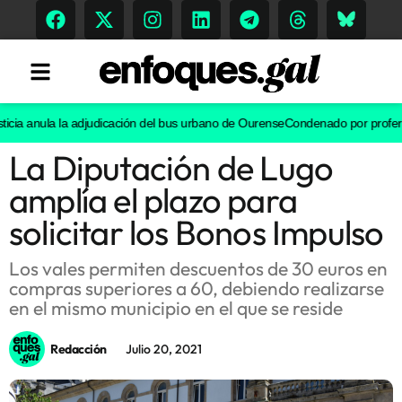
ia anula la adjudicación del bus urbano de Ourense
Condenado por proferir in
La Diputación de Lugo
Tendencias
amplía el plazo para
Memoria Histórica
solicitar los Bonos Impulso
Los vales permiten descuentos de 30 euros en
compras superiores a 60, debiendo realizarse
Gastronomía
en el mismo municipio en el que se reside
Escenarios
Redacción
Julio 20, 2021
Sostenibilidad