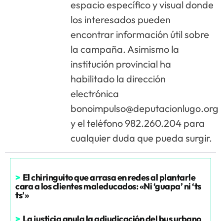
espacio específico y visual donde
los interesados pueden
encontrar información útil sobre
la campaña. Asimismo la
institución provincial ha
habilitado la dirección
electrónica
bonoimpulso@deputacionlugo.org
y el teléfono 982.260.204 para
cualquier duda que pueda surgir.
>
El chiringuito que arrasa en redes al plantarle
cara a los clientes maleducados: «Ni ‘guapa’ ni ‘ts
ts'»
>
La justicia anula la adjudicación del bus urbano