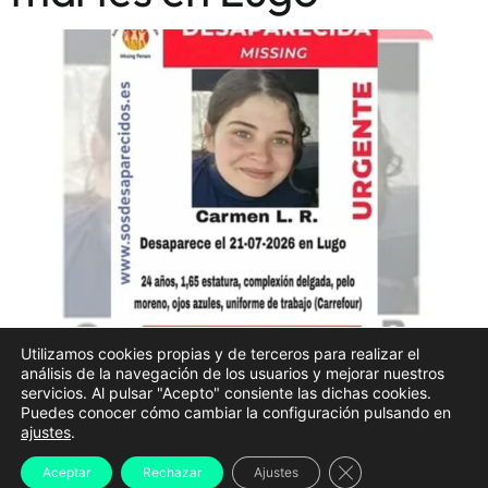
Utilizamos cookies propias y de terceros para realizar el
análisis de la navegación de los usuarios y mejorar nuestros
La Policía Nacional mantiene activo el dispositivo
servicios. Al pulsar "Acepto" consiente las dichas cookies.
Puedes conocer cómo cambiar la configuración pulsando en
para localizar a
Carmen L. R., la joven de 24 años
ajustes
.
desaparecida desde el pasado 21 de julio en Lugo
,
Cerrar el banner d
Aceptar
Rechazar
Ajustes
con un operativo que sigue centrado en el entorno del