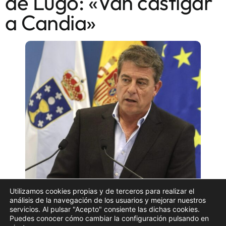
de Lugo: «Van castigar
a Candia»
Utilizamos cookies propias y de terceros para realizar el
análisis de la navegación de los usuarios y mejorar nuestros
El secretario general del PSdeG, José Ramón Gómez
servicios. Al pulsar "Acepto" consiente las dichas cookies.
Puedes conocer cómo cambiar la configuración pulsando en
Besteiro, se mostró convencido de que los socialistas