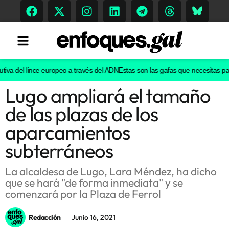
iva del lince europeo a través del ADN
Estas son las gafas que necesitas para 
Lugo ampliará el tamaño
Tendencias
de las plazas de los
Memoria Histórica
aparcamientos
subterráneos
Gastronomía
La alcaldesa de Lugo, Lara Méndez, ha dicho
que se hará "de forma inmediata" y se
Escenarios
comenzará por la Plaza de Ferrol
Redacción
Junio 16, 2021
Sostenibilidad