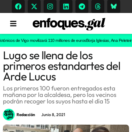
nicos de Vigo movilizará 110 millones de euros
Borja Iglesias, Ana Peleteiro o
Lugo se llena de los
Tendencias
primeros estandartes del
Memoria Histórica
Arde Lucus
Los primeros 100 fueron entregados esta
mañana por la alcaldesa, pero los vecinos
Gastronomía
podrán recoger los suyos hasta el día 15
Escenarios
Redacción
Junio 8, 2021
Sostenibilidad