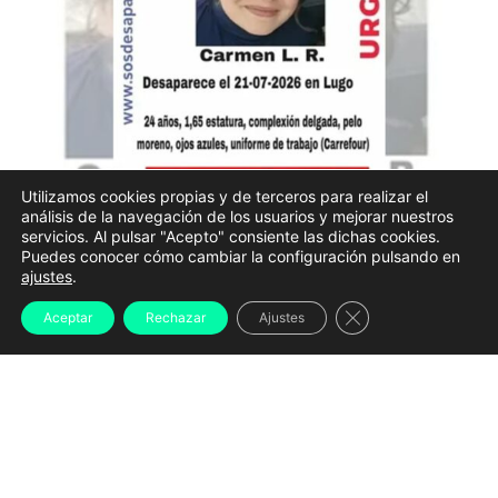
Utilizamos cookies propias y de terceros para realizar el
análisis de la navegación de los usuarios y mejorar nuestros
La Policía Nacional mantiene activo el dispositivo
servicios. Al pulsar "Acepto" consiente las dichas cookies.
Puedes conocer cómo cambiar la configuración pulsando en
para localizar a
Carmen L. R., la joven de 24 años
ajustes
.
desaparecida desde el pasado 21 de julio en Lugo
,
Cerrar el banner d
Aceptar
Rechazar
Ajustes
con un operativo que sigue centrado en el entorno del
río Miño y que contará con nuevos refuerzos en los
próximos días.
Las labores de búsqueda se desarrollan
principalmente en la zona comprendida entre
la
Fábrica de la Luz y el puente viejo
, un área que la