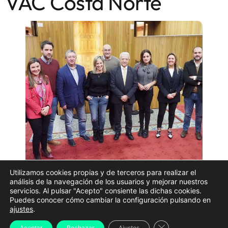
VAC Costa Norte
Utilizamos cookies propias y de terceros para realizar el
análisis de la navegación de los usuarios y mejorar nuestros
Alcaldes socialistas de varios ayuntamientos de A
servicios. Al pulsar "Acepto" consiente las dichas cookies.
Puedes conocer cómo cambiar la configuración pulsando en
Mariña de Lugo —Viveiro, Foz, Trabada, Lourenzá y
ajustes
.
Burela— han urgido «plazos y presupuestos» para la
Cerrar el banner d
Aceptar
Rechazar
Ajustes