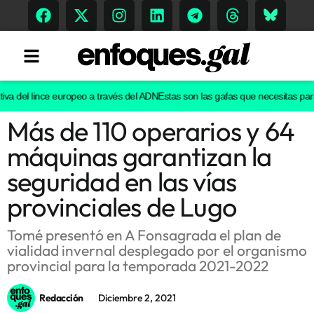
a del lince europeo a través del ADN
Estas son las gafas que necesitas para ve
Más de 110 operarios y 64
Tendencias
máquinas garantizan la
Memoria Histórica
seguridad en las vías
provinciales de Lugo
Gastronomía
Tomé presentó en A Fonsagrada el plan de
vialidad invernal desplegado por el organismo
Escenarios
provincial para la temporada 2021-2022
Redacción
Diciembre 2, 2021
Sostenibilidad