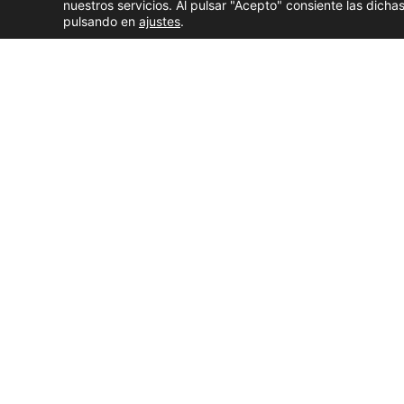
nuestros servicios. Al pulsar "Acepto" consiente las dic
pulsando en
ajustes
.
Dos personas han fallecido este miércoles
despué
contra un camión de conservación de carreteras en
vehículo comenzó a arder tras el impacto y sus oc
El accidente tuvo lugar alrededor de las
16.45 hor