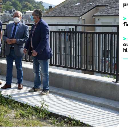
p
>
fi
>
o
hi