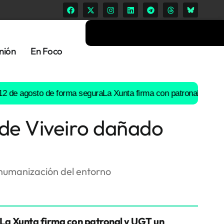
nión
En Foco
 agosto de forma segura
La Xunta firma con patronal y UGT un pr
 de Viveiro dañado
e humanización del entorno
La Xunta firma con patronal y UGT un