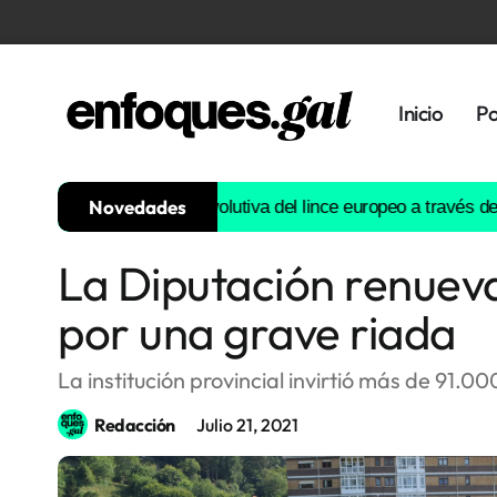
Inicio
Po
Novedades
nstruirá la historia evolutiva del lince europeo a través del ADN
La Diputación renuev
Tendencias
por una grave riada
Memoria
Histórica
La institución provincial invirtió más de 91.
Redacción
Julio 21, 2021
Gastronomía