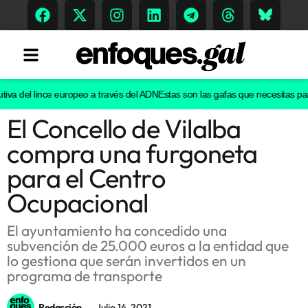
va del lince europeo a través del ADN
Estas son las gafas que necesitas para 
El Concello de Vilalba
Tendencias
compra una furgoneta
Memoria Histórica
para el Centro
Ocupacional
Gastronomía
El ayuntamiento ha concedido una
subvención de 25.000 euros a la entidad que
Escenarios
lo gestiona que serán invertidos en un
programa de transporte
Sostenibilidad
Redacción
Julio 14, 2021