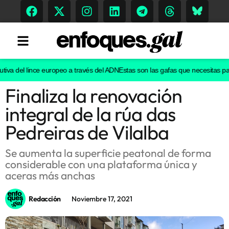
va del lince europeo a través del ADN
Estas son las gafas que necesitas para 
Finaliza la renovación
Tendencias
integral de la rúa das
Memoria Histórica
Pedreiras de Vilalba
Se aumenta la superficie peatonal de forma
considerable con una plataforma única y
Gastronomía
aceras más anchas
Escenarios
Redacción
Noviembre 17, 2021
Sostenibilidad