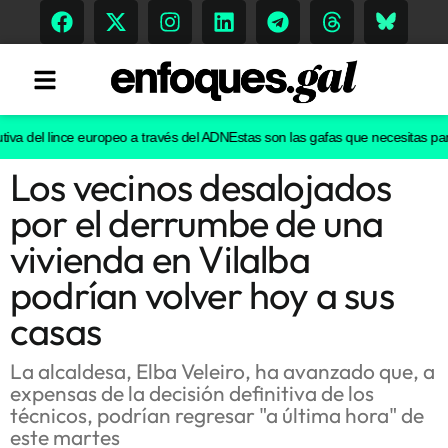
va del lince europeo a través del ADN
Estas son las gafas que necesitas para v
Los vecinos desalojados
Tendencias
por el derrumbe de una
Memoria Histórica
vivienda en Vilalba
podrían volver hoy a sus
casas
Gastronomía
Escenarios
La alcaldesa, Elba Veleiro, ha avanzado que, a
expensas de la decisión definitiva de los
técnicos, podrían regresar "a última hora" de
este martes
Sostenibilidad