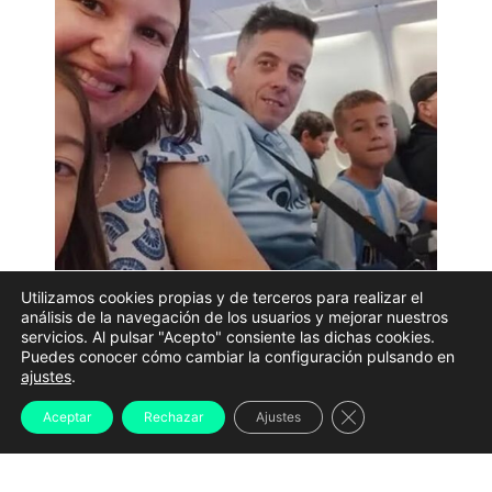
Utilizamos cookies propias y de terceros para realizar el
análisis de la navegación de los usuarios y mejorar nuestros
El
Concello de Marín ha confirmado la identificación
servicios. Al pulsar "Acepto" consiente las dichas cookies.
Puedes conocer cómo cambiar la configuración pulsando en
de los cuerpos de los cuatro miembros de una
ajustes
.
familia residente en la localidad pontevedresa que
Cerrar el banner d
Aceptar
Rechazar
Ajustes
desapareció durante los terremotos registrados en
Venezuela el pasado mes de junio
. Los fallecidos son
Lía, Ulises, Adela y Yhosvany
, una familia muy