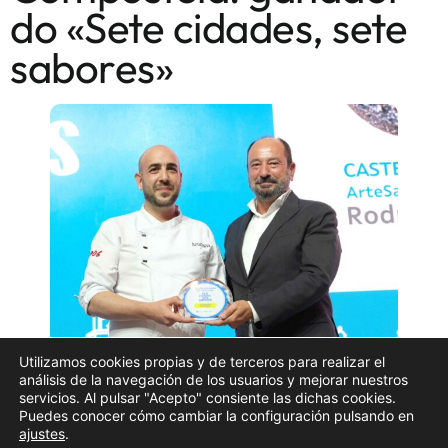
do «Sete cidades, sete
sabores»
Utilizamos cookies propias y de terceros para realizar el
análisis de la navegación de los usuarios y mejorar nuestros
servicios. Al pulsar "Acepto" consiente las dichas cookies.
Puedes conocer cómo cambiar la configuración pulsando en
Este pasado martes, 30 de xuño, o concurso
«Sete
ajustes
.