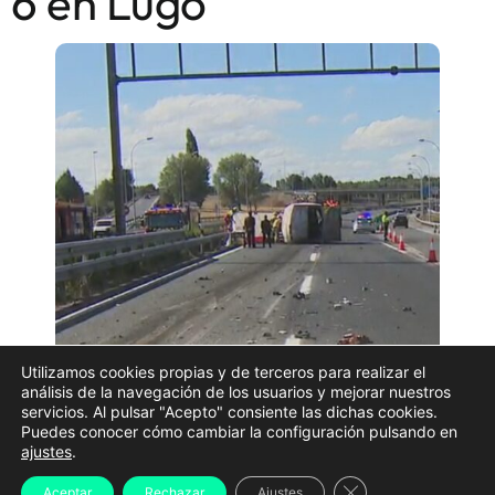
6 en Lugo
Utilizamos cookies propias y de terceros para realizar el
análisis de la navegación de los usuarios y mejorar nuestros
Dos personas han fallecido este miércoles
después
servicios. Al pulsar "Acepto" consiente las dichas cookies.
Puedes conocer cómo cambiar la configuración pulsando en
de que la furgoneta en la que viajaban chocase
ajustes
.
contra un camión de conservación de carreteras en
Cerrar el banner d
Aceptar
Rechazar
Ajustes