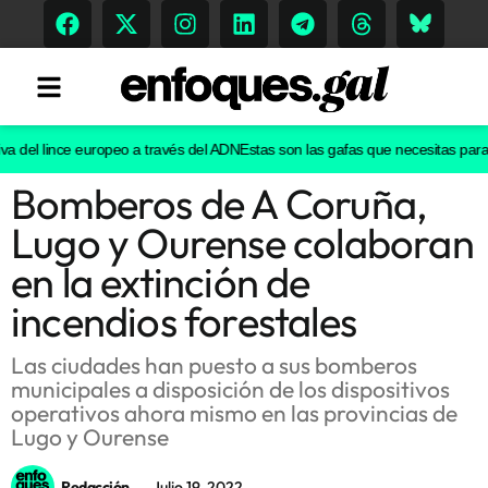
 del lince europeo a través del ADN
Estas son las gafas que necesitas para ver
Bomberos de A Coruña,
Tendencias
Lugo y Ourense colaboran
Memoria Histórica
en la extinción de
incendios forestales
Gastronomía
Las ciudades han puesto a sus bomberos
municipales a disposición de los dispositivos
Escenarios
operativos ahora mismo en las provincias de
Lugo y Ourense
Sostenibilidad
Redacción
Julio 19, 2022