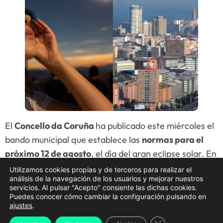
El
Concello da Coruña
ha publicado este miércoles el
bando municipal que establece las
normas para el
próximo 12 de agosto
, el día del gran eclipse solar. En
este documento se detallan todas las
restricciones
Utilizamos cookies propias y de terceros para realizar el
análisis de la navegación de los usuarios y mejorar nuestros
de tráfico
, los
espacios habilitados para la
servicios. Al pulsar "Acepto" consiente las dichas cookies.
observación
, el
transporte público añadido
, las
Puedes conocer cómo cambiar la configuración pulsando en
ajustes
.
medidas para hostelería
y
diversas
Cerrar el banner d