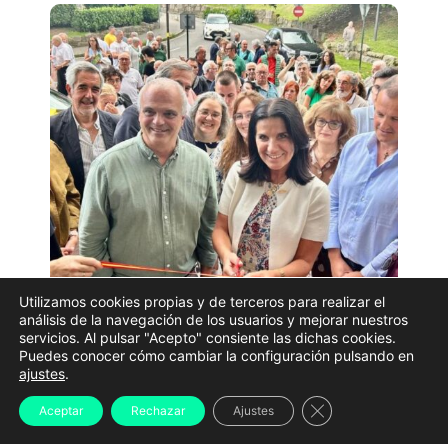
Utilizamos cookies propias y de terceros para realizar el
Imagen del acto de inauguración de la nueva sede de
análisis de la navegación de los usuarios y mejorar nuestros
servicios. Al pulsar "Acepto" consiente las dichas cookies.
VOX en A Coruña | VOX
Puedes conocer cómo cambiar la configuración pulsando en
ajustes
.
VOX amplía su estructura en Galicia con la apertura
de una
nueva sede provincial en A Coruña.
El partido
Cerrar el banner d
Aceptar
Rechazar
Ajustes
inauguró un local en el número 18 de la calle
Río