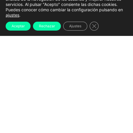
servicios. Al pulsar "Acepto" consiente las dichas cookies.
Puedes conocer cómo cambiar la configuración pulsando en
ajustes
.
Imagen del proyecto de restauración do Monte Viso en
Cerrar el banner d
Aceptar
Rechazar
Ajustes
colaboración con la entidad | CEGASAL
España cerró 2025 con
345.854 personas con
discapacidad afiliadas a la Seguridad Social, la
cifra más alta de la serie histórica.
El dato, recogido
en el último informe del Observatorio de las
Ocupaciones del SEPE, supone un
crecimiento del
52,58%
en la última década. Sin embargo, este
avance convive con importantes desequilibrios: los
trabajadores con discapacidad
apenas representan
el 1,60% del total de afiliados.
Detrás del récord se esconde una realidad más
compleja.
El 58% de las personas con discapacidad