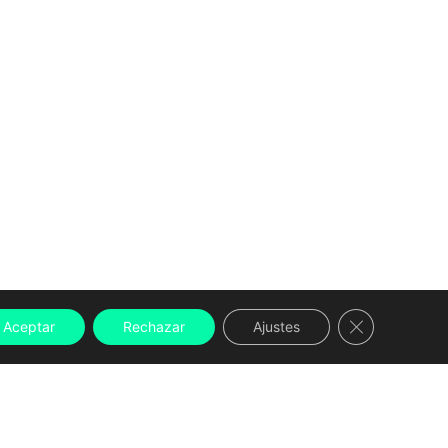
Cerrar el ban
Aceptar
Rechazar
Ajustes