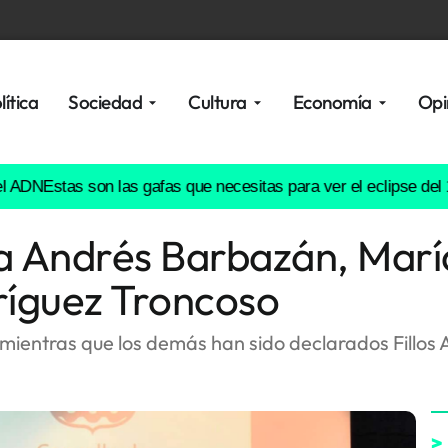
lítica
Sociedad
Cultura
Economía
Opi
N
Estas son las gafas que necesitas para ver el eclipse del 12 d
 Andrés Barbazán, Marí
ríguez Troncoso
 mientras que los demás han sido declarados Fillos 
>