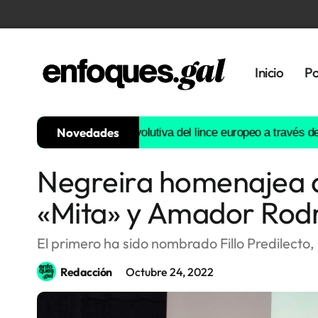
Inicio
Po
Novedades
onstruirá la historia evolutiva del lince europeo a través del AD
Negreira homenajea a
Tendencias
«Mita» y Amador Rod
Memoria
Histórica
El primero ha sido nombrado Fillo Predilecto,
Redacción
Octubre 24, 2022
Gastronomía