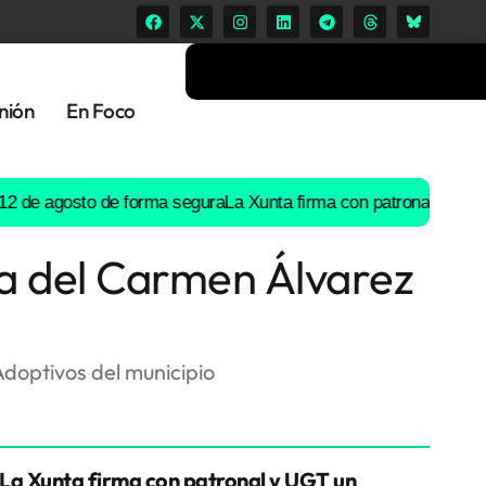
nión
En Foco
e agosto de forma segura
La Xunta firma con patronal y UGT un p
a del Carmen Álvarez
Adoptivos del municipio
La Xunta firma con patronal y UGT un