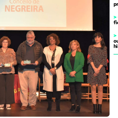
p
>
fi
>
o
hi