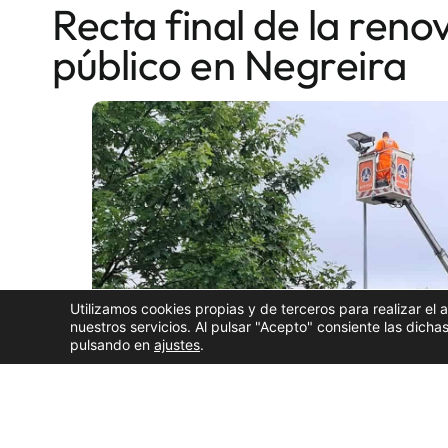
Recta final de la ren
público en Negreira
Utilizamos cookies propias y de terceros para realizar el 
nuestros servicios. Al pulsar "Acepto" consiente las dic
pulsando en
ajustes
.