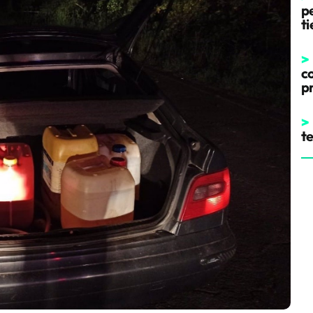
pe
t
>
co
p
>
t