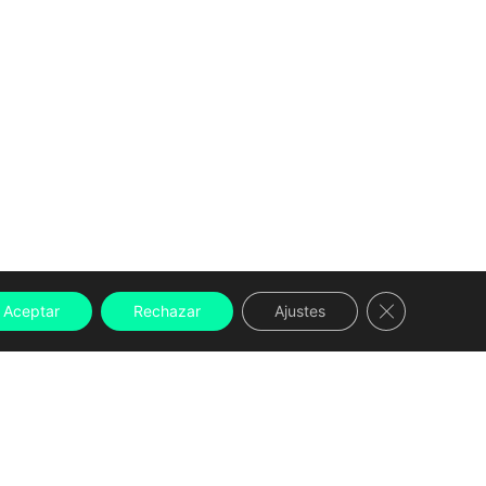
Cerrar el ban
Aceptar
Rechazar
Ajustes