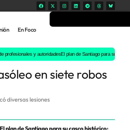
nión
En Foco
esionales y autoridades
El plan de Santiago para su casco históri
asóleo en siete robos
ocó diversas lesiones
El plan de Santiago para su casco histórico: