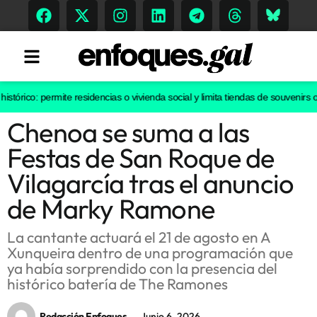
ico: permite residencias o vivienda social y limita tiendas de souvenirs o disc
Chenoa se suma a las
Tendencias
Festas de San Roque de
Memoria Histórica
Vilagarcía tras el anuncio
de Marky Ramone
Gastronomía
La cantante actuará el 21 de agosto en A
Xunqueira dentro de una programación que
Escenarios
ya había sorprendido con la presencia del
histórico batería de The Ramones
Sostenibilidad
Redacción Enfoques
Junio 6, 2026