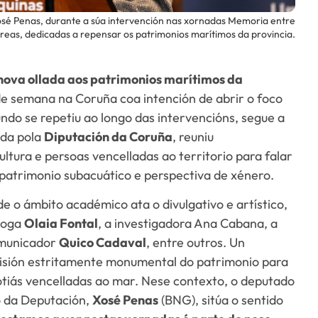
sé Penas, durante a súa intervención nas xornadas Memoria entre
eas, dedicadas a repensar os patrimonios marítimos da provincia.
ova ollada aos patrimonios marítimos da
de semana na Coruña coa intención de abrir o foco
ndo se repetiu ao longo das intervencións, segue a
ada pola
Diputación da Coruña
, reuniu
ultura e persoas vencelladas ao territorio para falar
, patrimonio subacuático e perspectiva de xénero.
e o ámbito académico ata o divulgativo e artístico,
agoga
Olaia Fontal
, a investigadora Ana Cabana, a
omunicador
Quico Cadaval
, entre outros. Un
visión estritamente monumental do patrimonio para
otiás vencelladas ao mar. Nese contexto, o deputado
o da Deputación,
Xosé Penas
(BNG), sitúa o sentido