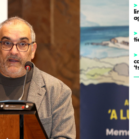
>
l
a
>
t
>
ca
‘t