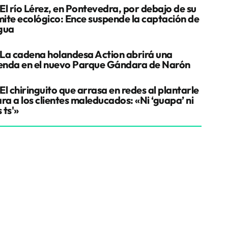
El río Lérez, en Pontevedra, por debajo de su
ímite ecológico: Ence suspende la captación de
gua
La cadena holandesa Action abrirá una
ienda en el nuevo Parque Gándara de Narón
El chiringuito que arrasa en redes al plantarle
ra a los clientes maleducados: «Ni ‘guapa’ ni
s ts'»