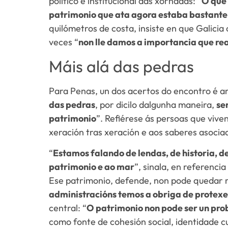
político e institucional das xornadas: “
O que 
patrimonio que ata agora estaba bastant
quilómetros de costa, insiste en que Galicia
veces “
non lle damos a importancia que r
Máis alá das pedras
Para Penas, un dos acertos do encontro é am
das pedras
, por dicilo dalgunha maneira,
se
patrimonio
”. Refiérese ás persoas que vive
xeración tras xeración e aos saberes asociad
“
Estamos falando de lendas, de historia, d
patrimonio e ao mar
”, sinala, en referenci
Ese patrimonio, defende, non pode quedar re
administracións temos a obriga de protexel
central: “
O patrimonio non pode ser un prob
como fonte de cohesión social, identidade c