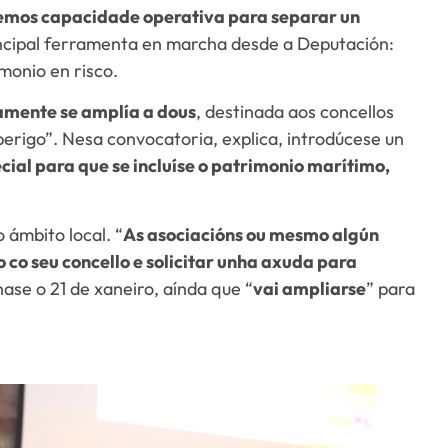
emos capacidade operativa para separar un
rincipal ferramenta en marcha desde a Deputación:
monio en risco.
ramente se amplía a dous
, destinada aos concellos
erigo”. Nesa convocatoria, explica, introdúcese un
cial para que se incluíse o patrimonio marítimo,
 ámbito local. “
As asociacións ou mesmo algún
 co seu concello e solicitar unha axuda para
hase o 21 de xaneiro, aínda que “
vai ampliarse
” para