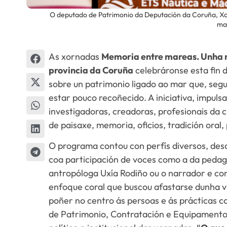
O deputado de Patrimonio da Deputación da Coruña, Xo
mar
As xornadas
Memoria entre mareas. Unha n
provincia da Coruña
celebráronse esta fin 
sobre un patrimonio ligado ao mar que, segu
estar pouco recoñecido. A iniciativa, impuls
investigadoras, creadoras, profesionais da c
de paisaxe, memoria, oficios, tradición oral
O programa contou con perfís diversos, desd
coa participación de voces como a da ped
antropóloga Uxía Rodiño ou o narrador e c
enfoque coral que buscou afastarse dunha 
poñer no centro ás persoas e ás prácticas c
de Patrimonio, Contratación e Equipament