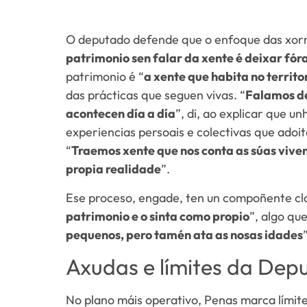
O deputado defende que o enfoque das xorn
patrimonio sen falar da xente é deixar fór
patrimonio é “
a xente que habita no territo
das prácticas que seguen vivas. “
Falamos de
acontecen día a día
”, di, ao explicar que u
experiencias persoais e colectivas que adoit
“
Traemos xente que nos conta as súas viven
propia realidade
”.
Ese proceso, engade, ten un compoñente cla
patrimonio e o sinta como propio
”, algo qu
pequenos, pero tamén ata as nosas idades
Axudas e límites da Dep
No plano máis operativo, Penas marca límites