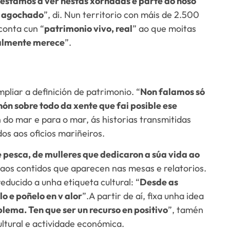
estamos a ver nestas xornadas é parte do noso
e agochado
”, di. Nun territorio con máis de 2.500
 conta cun “
patrimonio vivo, real
” ao que moitas
ealmente merece
”.
pliar a definición de patrimonio. “
Non falamos só
nón sobre todo da xente que fai posible ese
n do mar e para o mar, ás historias transmitidas
os aos oficios mariñeiros.
e pesca, de mulleres que dedicaron a súa vida ao
a aos contidos que aparecen nas mesas e relatorios.
ducido a unha etiqueta cultural: “
Desde as
o e poñelo en v alor
”.A partir de aí, fixa unha idea
lema. Ten que ser un recurso en positivo
”, tamén
ultural e actividade económica.