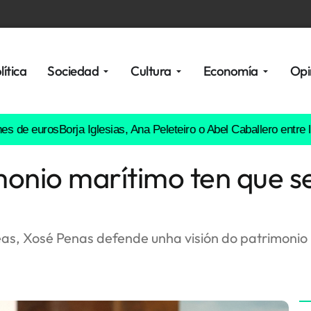
lítica
Sociedad
Cultura
Economía
Opi
ros
Borja Iglesias, Ana Peleteiro o Abel Caballero entre los favor
onio marítimo ten que se
, Xosé Penas defende unha visión do patrimonio 