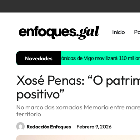
Inicio
Po
Novedades
semiconductores fotónicos de Vigo movilizará 110 millones de eu
Xosé Penas: “O patrim
Tendencias
positivo”
Memoria
Histórica
No marco das xornadas Memoria entre mareas
territorio
Gastronomía
Redacción Enfoques
Febrero 9, 2026