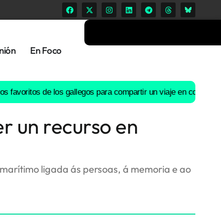
nión
En Foco
itos de los gallegos para compartir un viaje en coche
El río Lérez
r un recurso en
marítimo ligada ás persoas, á memoria e ao