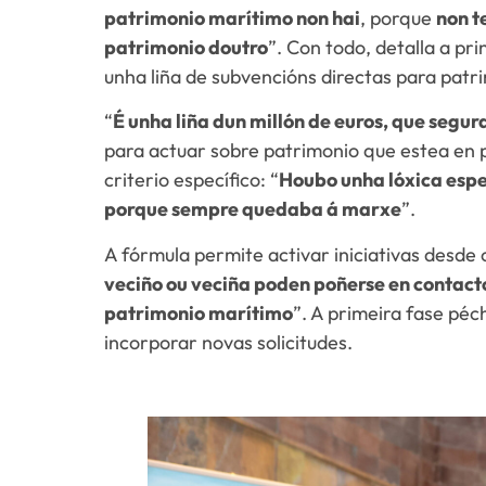
patrimonio marítimo non hai
, porque
non t
patrimonio doutro
”. Con todo, detalla a p
unha liña de subvencións directas para patri
“
É unha liña dun millón de euros, que segu
para actuar sobre patrimonio que estea en p
criterio específico: “
Houbo unha lóxica espe
porque sempre quedaba á marxe
”.
A fórmula permite activar iniciativas desde o
veciño ou veciña poden poñerse en contacto
patrimonio marítimo
”. A primeira fase péc
incorporar novas solicitudes.