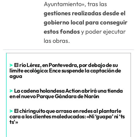
Ayuntamiento», tras las
gestiones realizadas desde el
gobierno local para conseguir
estos fondos
y poder ejecutar
las obras.
>
El río Lérez, en Pontevedra, por debajo de su
límite ecológico: Ence suspende la captación de
agua
>
La cadena holandesa Action abrirá una tienda
en el nuevo Parque Gándara de Narón
>
El chiringuito que arrasa en redes al plantarle
cara a los clientes maleducados: «Ni ‘guapa’ ni ‘ts
ts'»