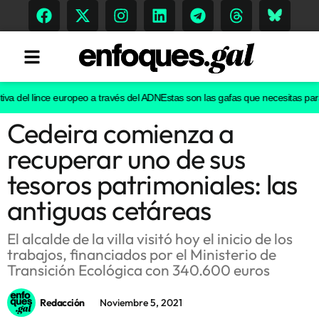
va del lince europeo a través del ADN
Estas son las gafas que necesitas para v
Cedeira comienza a
Tendencias
recuperar uno de sus
Memoria Histórica
tesoros patrimoniales: las
antiguas cetáreas
Gastronomía
El alcalde de la villa visitó hoy el inicio de los
trabajos, financiados por el Ministerio de
Escenarios
Transición Ecológica con 340.600 euros
Redacción
Noviembre 5, 2021
Sostenibilidad