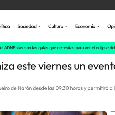
lítica
Sociedad
Cultura
Economía
Opi
Estas son las gafas que necesitas para ver el eclipse del 12 d
iza este viernes un even
ueiro de Narón desde las 09:30 horas y permitirá a