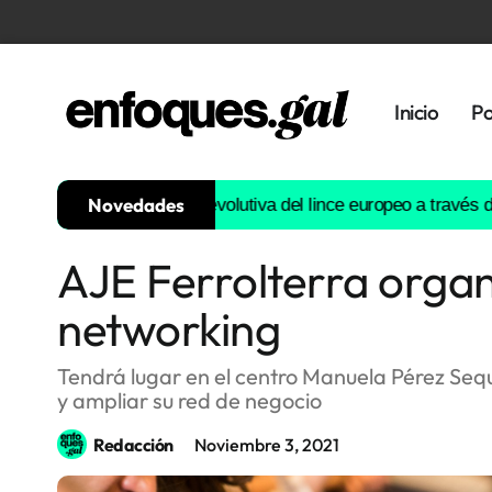
Inicio
Po
Novedades
nstruirá la historia evolutiva del lince europeo a través del ADN
AJE Ferrolterra organ
Tendencias
networking
Memoria
Histórica
Tendrá lugar en el centro Manuela Pérez Seq
y ampliar su red de negocio
Gastronomía
Redacción
Noviembre 3, 2021