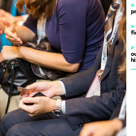
>
p
>
fi
>
o
hi