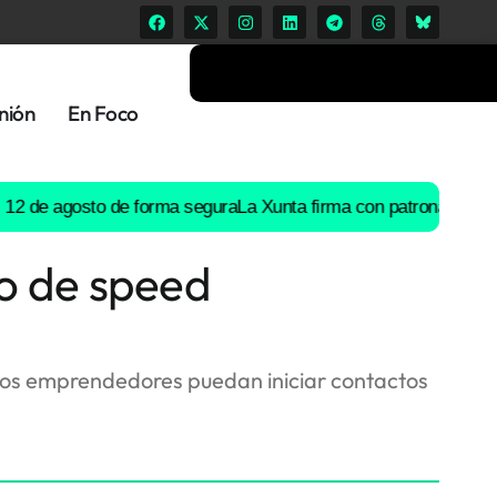
nión
En Foco
e agosto de forma segura
La Xunta firma con patronal y UGT un pr
to de speed
 los emprendedores puedan iniciar contactos