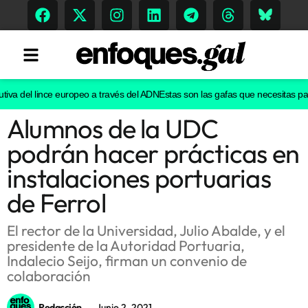
va del lince europeo a través del ADN
Estas son las gafas que necesitas para v
Alumnos de la UDC
Tendencias
podrán hacer prácticas en
Memoria Histórica
instalaciones portuarias
de Ferrol
Gastronomía
El rector de la Universidad, Julio Abalde, y el
presidente de la Autoridad Portuaria,
Escenarios
Indalecio Seijo, firman un convenio de
colaboración
Sostenibilidad
Redacción
Junio 2, 2021