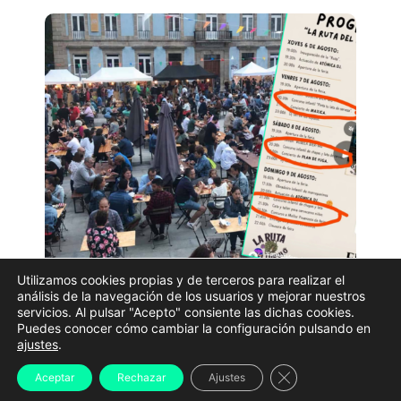
Utilizamos cookies propias y de terceros para realizar el
Imagen de archivo de la Feira da Cervexa de Ferrol
análisis de la navegación de los usuarios y mejorar nuestros
servicios. Al pulsar "Acepto" consiente las dichas cookies.
junto al cartel que incluye actividades para niños.
Puedes conocer cómo cambiar la configuración pulsando en
ajustes
.
PSOE, BNG y Ferrol en Común
reclamaron este
viernes la retirada de varias actividades infantiles
Cerrar el banner d
Aceptar
Rechazar
Ajustes
incluidas en la
Feria de la Cerveza de Ferrol
al