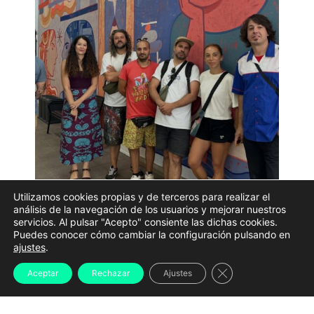
Utilizamos cookies propias y de terceros para realizar el
análisis de la navegación de los usuarios y mejorar nuestros
As galerías que conectan a
avenida de Rosalía de
servicios. Al pulsar "Acepto" consiente las dichas cookies.
Puedes conocer cómo cambiar la configuración pulsando en
Castro coa Rúa Nova de Abaixo
en Santiago de
ajustes
.
Compostela xa non son unhas simples galerías pois
Cerrar el banner d
Aceptar
Rechazar
Ajustes
acaban de converterse en todo un museo de arte
urbano. O proxecto, impulsado pola
Consellería de