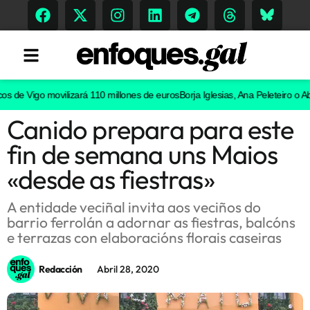
de Vigo movilizará 110 millones de euros
Borja Iglesias, Ana Peleteiro o Abel 
Canido prepara para este
Tendencias
fin de semana uns Maios
Memoria Histórica
«desde as fiestras»
A entidade veciñal invita aos veciños do
barrio ferrolán a adornar as fiestras, balcóns
Gastronomía
e terrazas con elaboracións florais caseiras
Escenarios
Redacción
Abril 28, 2020
Sostenibilidad