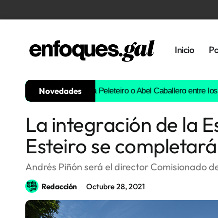
Inicio
Po
Novedades
Borja Iglesias, Ana Peleteiro o Abel Caballero entre los favoritos
La integración de la E
Tendencias
Esteiro se completar
Memoria
Histórica
Andrés Piñón será el director Comisionado de
Redacción
Octubre 28, 2021
Gastronomía