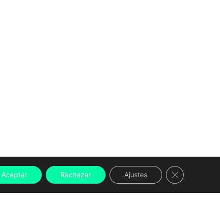
Cerrar el ban
Aceptar
Rechazar
Ajustes