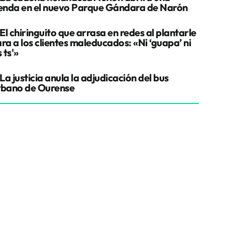
ienda en el nuevo Parque Gándara de Narón
El chiringuito que arrasa en redes al plantarle
ra a los clientes maleducados: «Ni ‘guapa’ ni
s ts'»
La justicia anula la adjudicación del bus
rbano de Ourense