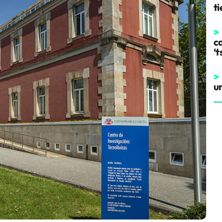
t
>
ca
‘t
>
u