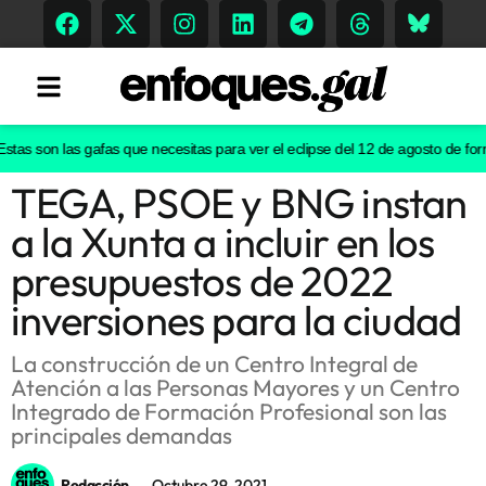
as son las gafas que necesitas para ver el eclipse del 12 de agosto de form
TEGA, PSOE y BNG instan
Tendencias
a la Xunta a incluir en los
Memoria Histórica
presupuestos de 2022
inversiones para la ciudad
Gastronomía
La construcción de un Centro Integral de
Atención a las Personas Mayores y un Centro
Escenarios
Integrado de Formación Profesional son las
principales demandas
Sostenibilidad
Redacción
Octubre 29, 2021