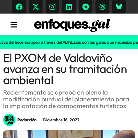
va del lince europeo a través del ADN
Estas son las gafas que necesitas para v
El PXOM de Valdoviño
Tendencias
avanza en su tramitación
Memoria Histórica
ambiental
Recientemente se aprobó en pleno la
modificación puntual del planeamiento para
Gastronomía
la implantación de campamentos turísticos
Escenarios
Redacción
Diciembre 16, 2021
Sostenibilidad