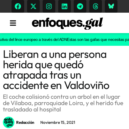
iva del lince europeo a través del ADN
Estas son las gafas que necesitas para
Liberan a una persona
Tendencias
herida que quedó
Memoria Histórica
atrapada tras un
accidente en Valdoviño
Gastronomía
El coche colisionó contra un arbol en el lugar
de Vilaboa, parroquiade Loira, y el herido fue
Escenarios
trasladado al hospital
Redacción
Noviembre 15, 2021
Sostenibilidad