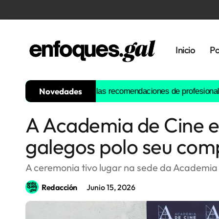
Inicio
Po
Novedades
el siglo: estas son las recomendaciones de profesionales y auto
A Academia de Cine e
Tendencias
galegos polo seu co
Memoria
Histórica
A ceremonia tivo lugar na sede da Academia 
Redacción
Junio 15, 2026
Gastronomía