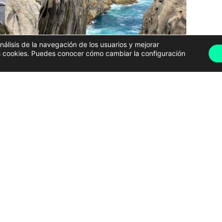
análisis de la navegación de los usuarios y mejorar
has cookies. Puedes conocer cómo cambiar la configuración
ción hizo público los puntos de Galicia donde
no se
 Son
29 zonas de exclusión
que presentan
problemas
ación, riesgo ambiental o insuficiencia de