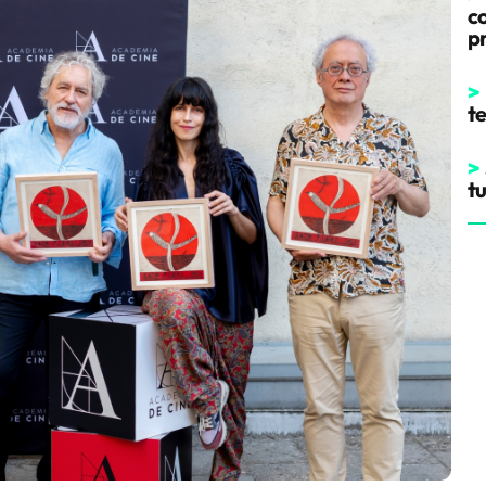
co
p
>
t
>
t