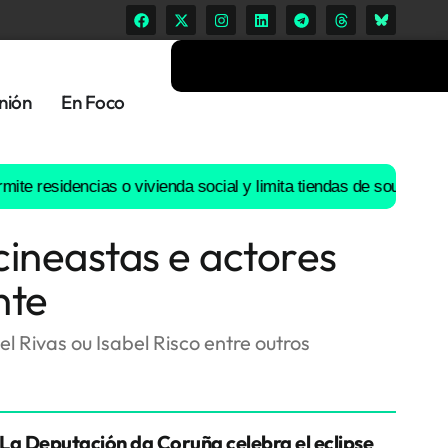
nión
En Foco
dencias o vivienda social y limita tiendas de souvenirs o discote
ineastas e actores
nte
 Rivas ou Isabel Risco entre outros
La Deputación da Coruña celebra el eclipse