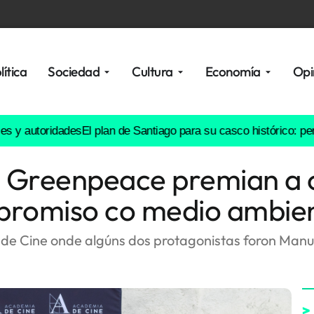
lítica
Sociedad
Cultura
Economía
Opi
ridades
El plan de Santiago para su casco histórico: permite resi
 Greenpeace premian a c
mpromiso co medio ambie
de Cine onde algúns dos protagonistas foron Manuel
>