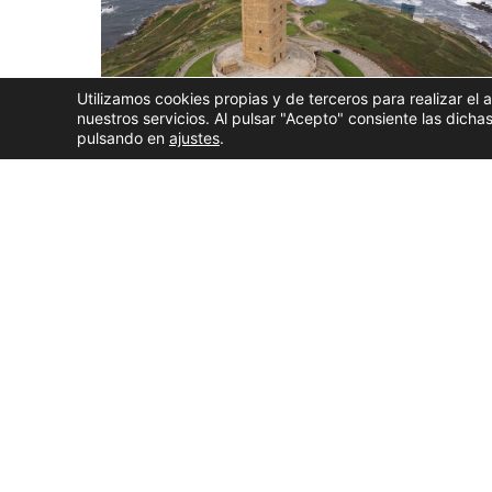
Utilizamos cookies propias y de terceros para realizar el 
nuestros servicios. Al pulsar "Acepto" consiente las dic
pulsando en
ajustes
.
Este martes 28 de julio, el dispositivo de coordina
podrá ver el eclipse solar
total del
12 de agosto
.
de
seguridad, accesibilidad, capacidad de evacu