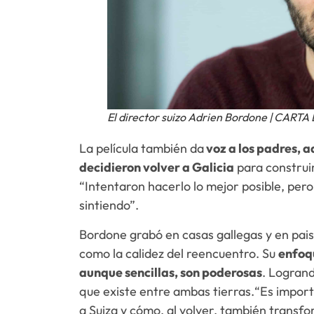
El director suizo Adrien Bordone | CART
La película también da
voz a los padres, a
decidieron volver a Galicia
para construir
“Intentaron hacerlo lo mejor posible, per
sintiendo”.
Bordone grabó en casas gallegas y en pais
como la calidez del reencuentro. Su
enfoqu
aunque sencillas, son poderosas
. Logrand
que existe entre ambas tierras.“Es impor
a Suiza y cómo, al volver, también transfo