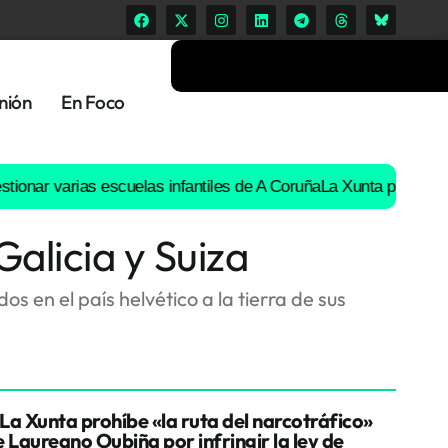
nión
En Foco
arias escuelas infantiles de A Coruña
La Xunta prohíbe «la ruta d
alicia y Suiza
s en el país helvético a la tierra de sus
La Xunta prohíbe «la ruta del narcotráfico»
e Laureano Oubiña por infringir la ley de