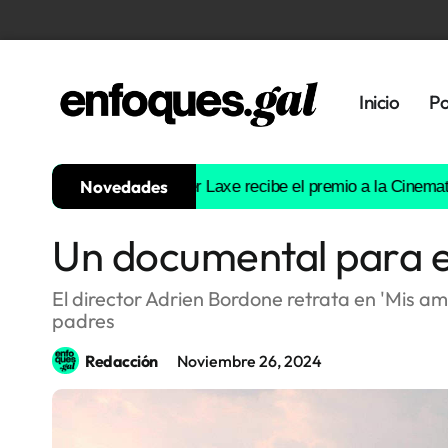
Inicio
Po
Novedades
a las críticas
Óliver Laxe recibe el premio a la Cinematografía 
Un documental para en
Tendencias
Memoria
El director Adrien Bordone retrata en 'Mis ami
Histórica
padres
Redacción
Noviembre 26, 2024
Gastronomía