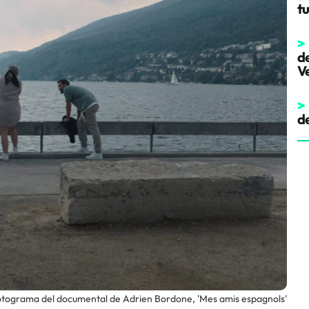
t
>
d
V
>
d
tograma del documental de Adrien Bordone, 'Mes amis espagnols'