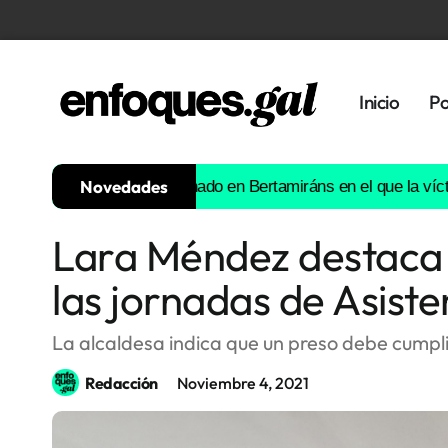
Inicio
Po
Novedades
n atropello intencionado en Bertamiráns en el que la víctima fall
Lara Méndez destaca 
Tendencias
las jornadas de Asiste
Memoria
Histórica
La alcaldesa indica que un preso debe cumplir
Redacción
Noviembre 4, 2021
Gastronomía