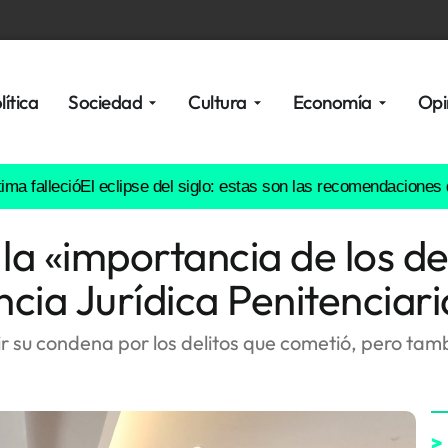
lítica
Sociedad
Cultura
Economía
Opi
eció
El eclipse del siglo: estas son las recomendaciones de profe
la «importancia de los 
ncia Jurídica Penitenciari
 su condena por los delitos que cometió, pero tambi
>