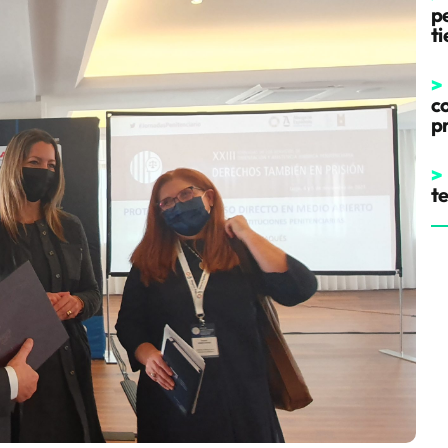
pe
t
>
co
p
>
t