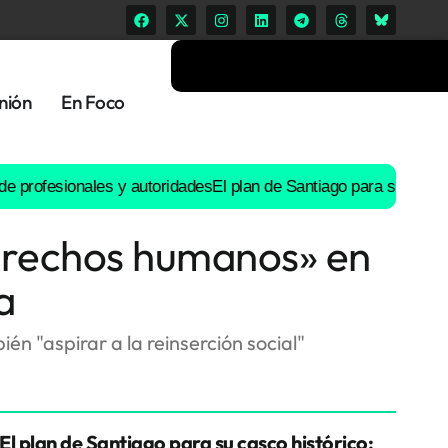
nión
En Foco
sionales y autoridades
El plan de Santiago para su casco históric
derechos humanos» en
a
én "aspirar a la reinserción social"
El plan de Santiago para su casco histórico: