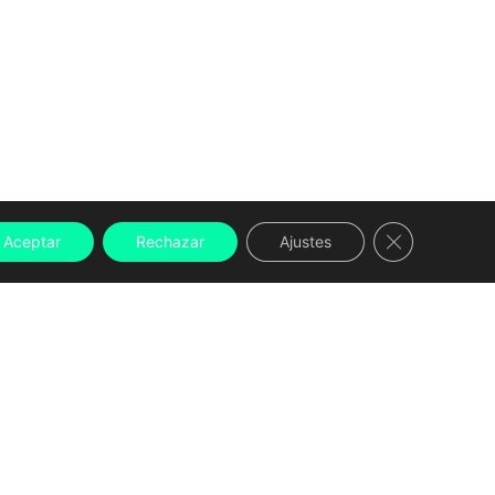
Cerrar el ban
Aceptar
Rechazar
Ajustes