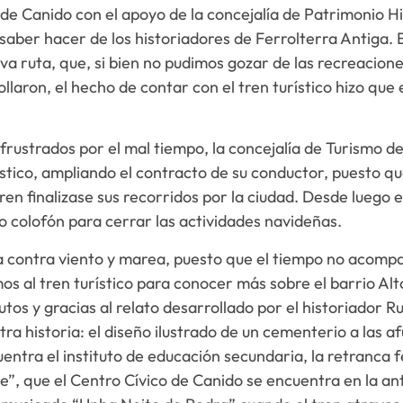
de Canido con el apoyo de la concejalía de Patrimonio Hi
 saber hacer de los historiadores de Ferrolterra Antiga.
va ruta, que, si bien no pudimos gozar de las recreacion
llaron, el hecho de contar con el tren turístico hizo que
 frustrados por el mal tiempo, la concejalía de Turismo de
ístico, ampliando el contracto de su conductor, puesto que
 tren finalizase sus recorridos por la ciudad. Desde luego 
o colofón para cerrar las actividades navideñas.
na contra viento y marea, puesto que el tiempo no acom
s al tren turístico para conocer más sobre el barrio Alt
tos y gracias al relato desarrollado por el historiador 
ra historia: el diseño ilustrado de un cementerio a las a
entra el instituto de educación secundaria, la retranca 
e”, que el Centro Cívico de Canido se encuentra en la an