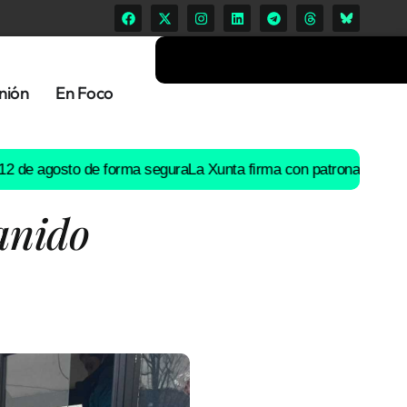
nión
En Foco
de agosto de forma segura
La Xunta firma con patronal y UGT un 
Canido