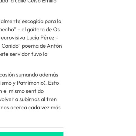
a la calle Celso Emilio
ialmente escogida para la
necho” – el gaitero de Os
 eurovisiva Lucía Pérez -
de Canido” poema de Antón
este servidor tuvo la
a ocasión sumando además
rismo y Patrimonio). Esto
n el mismo sentido
olver a subirnos al tren
 nos acerca cada vez más