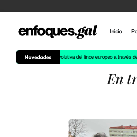
Inicio
Po
Novedades
construirá la historia evolutiva del lince europeo a través del A
En tr
Tendencias
Memoria
Histórica
Gastronomía