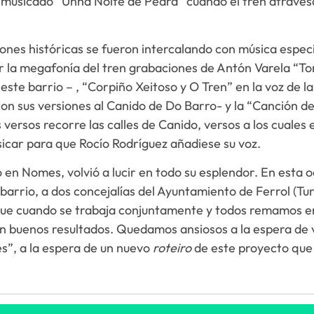
 musicado “Unha Noite de Pedra” cuando el tren atravesab
iones históricas se fueron intercalando con música espec
r la megafonía del tren grabaciones de Antón Varela “To
ste barrio – , “Corpiño Xeitoso y O Tren” en la voz de la
on sus versiones al Canido de Do Barro- y la “Canción 
 versos recorre las calles de Canido, versos a los cuales 
icar para que Rocío Rodríguez añadiese su voz.
do en Nomes, volvió a lucir en todo su esplendor. En est
 barrio, a dos concejalías del Ayuntamiento de Ferrol (Tu
que cuando se trabaja conjuntamente y todos remamos e
n buenos resultados. Quedamos ansiosos a la espera de v
”, a la espera de un nuevo
roteiro
de este proyecto que