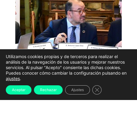
Utilizamos cookies propias y de terceros para realizar el
análisis de la navegación de los usuarios y mejorar nuestros
servicios. Al pulsar "Acepto" consiente las dichas cookies.
Puedes conocer cómo cambiar la configuración pulsando en
Imagen de archivo del rector de la Universidade da
ajustes
.
Coruña (UDC), Ricardo Cao (i), y el conselleiro de
Educación, Román Rodríguez (d) | XUNTA DE GALICIA
Cerrar el banner d
Aceptar
Rechazar
Ajustes
La Xunta de Galicia ha calificado de
«preocupante»
la
situación económica de la Universidade da Coruña
(UDC) y ha reclamado a la institución académica que
impulse medidas que permitan garantizar una gestión
«razonable» de los recursos públicos y recuperar el