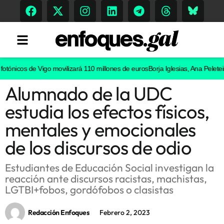
ónicos de Vigo movilizará 110 millones de euros
Borja Iglesias, Ana Peleteiro 
Alumnado de la UDC
Tendencias
estudia los efectos físicos,
Memoria Histórica
mentales y emocionales
de los discursos de odio
Gastronomía
Estudiantes de Educación Social investigan la
reacción ante discursos racistas, machistas,
Escenarios
LGTBI+fobos, gordófobos o clasistas
Redacción Enfoques
Febrero 2, 2023
Sostenibilidad