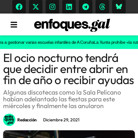
estionar varias escuelas infantiles de A Coruña
La Xunta prohíbe «la ruta de
El ocio nocturno tendrá
Tendencias
que decidir entre abrir en
Memoria Histórica
fin de año o recibir ayudas
Algunas discotecas como la Sala Pelícano
habían adelantado las fiestas para este
Gastronomía
miércoles y finalmente las anularon
Escenarios
Redacción
Diciembre 29, 2021
Sostenibilidad