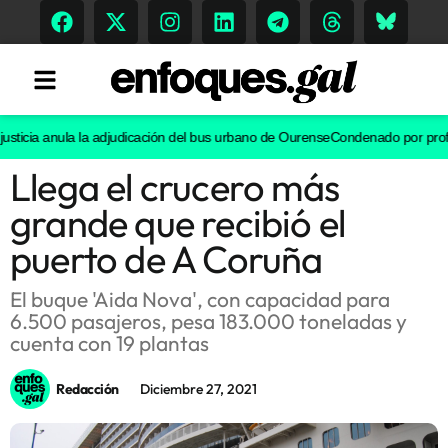
ticia anula la adjudicación del bus urbano de Ourense
Condenado por proferir
Llega el crucero más
Tendencias
grande que recibió el
Memoria Histórica
puerto de A Coruña
El buque 'Aida Nova', con capacidad para
6.500 pasajeros, pesa 183.000 toneladas y
Gastronomía
cuenta con 19 plantas
Escenarios
Redacción
Diciembre 27, 2021
Sostenibilidad