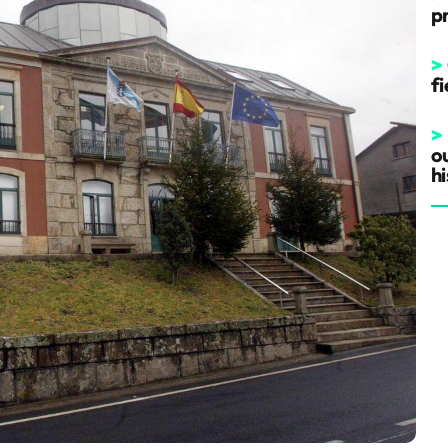
p
>
fi
>
o
hi