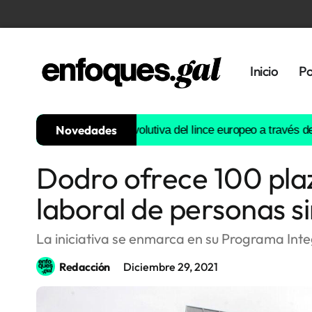
Inicio
Po
Novedades
nstruirá la historia evolutiva del lince europeo a través del ADN
Dodro ofrece 100 pla
Tendencias
laboral de personas s
Memoria
Histórica
La iniciativa se enmarca en su Programa Int
Redacción
Diciembre 29, 2021
Gastronomía