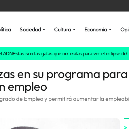
lítica
Sociedad
Cultura
Economía
Opi
Estas son las gafas que necesitas para ver el eclipse del 12 de
zas en su programa para 
in empleo
egrado de Empleo y permitirá aumentar la empleabi
>