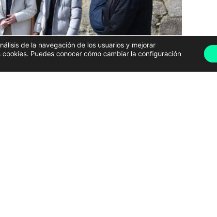
análisis de la navegación de los usuarios y mejorar
has cookies. Puedes conocer cómo cambiar la configuración
o, A Pobra y Ribeira han firmado un manifiesto en el
ión de una mesa de trabajo junto a los ayuntamientos
,
con el objetivo de avanzar hacia la eliminación de