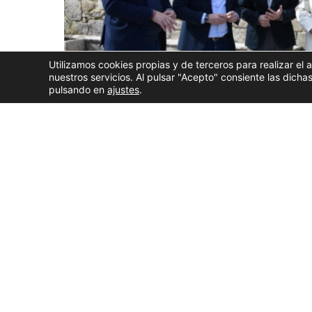
Utilizamos cookies propias y de terceros para realizar el 
nuestros servicios. Al pulsar "Acepto" consiente las dic
pulsando en
ajustes
.
Los alcaldes de Ames, Padrón, Dodro, Rianxo, Boir
que solicitan al Ministerio de Transporte la creac
del área de la AP-9, desde Santiago hasta Padrón
los peajes en esta autopista.