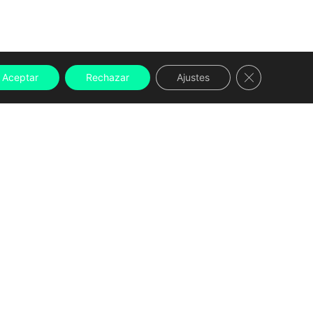
Cerrar el ban
Aceptar
Rechazar
Ajustes