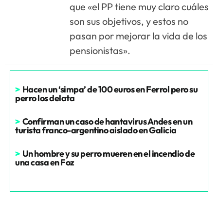
que «el PP tiene muy claro cuáles
son sus objetivos, y estos no
pasan por mejorar la vida de los
pensionistas».
>
Hacen un ‘simpa’ de 100 euros en Ferrol pero su
perro los delata
>
Confirman un caso de hantavirus Andes en un
turista franco-argentino aislado en Galicia
>
Un hombre y su perro mueren en el incendio de
una casa en Foz